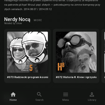
następnego odcinka na prawie zupełnie inny temat. Dziękujemy za wspieranie
na
patronite.pl/kya
! Wrzuć pięć złotych — potrzebujemy na zimne kompresy przy
złych serialach. 2014.08.07 / 2014.09.12
Nerdy Nocą
MORE
Related by show
#073 Radziecki program kosmiczny 5. Chatka w kosmosie
#072 Historia 8. Krew i igrzyska
kya
MORE
Home
Search
Menu
Library
Related by podcaster