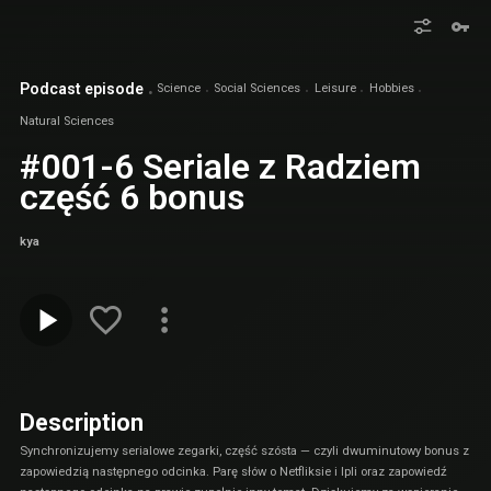
Podcast episode
Science
Social Sciences
Leisure
Hobbies
Natural Sciences
#001-6 Seriale z Radziem
część 6 bonus
kya
Description
Synchronizujemy serialowe zegarki, część szósta — czyli dwuminutowy bonus z
zapowiedzią następnego odcinka. Parę słów o Netfliksie i Ipli oraz zapowiedź