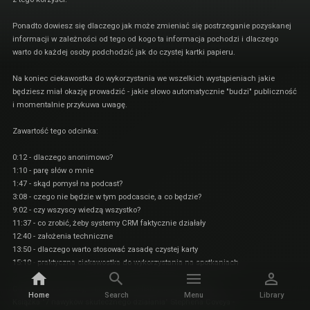
Ponadto dowiesz się dlaczego jak może zmieniać się postrzeganie pozyskanej
informacji w zależności od tego od kogo ta informacja pochodzi i dlaczego
warto do każdej osoby podchodzić jak do czystej kartki papieru.
Na koniec ciekawostka do wykorzystania we wszelkich wystąpieniach jakie
będziesz miał okazję prowadzić - jakie słowo automatycznie "budzi" publiczność
i momentalnie przykuwa uwagę.
Zawartość tego odcinka:
0:12 - dlaczego anonimowo?
1:10 - parę słów o mnie
1:47 - skąd pomysł na podcast?
3:08 - czego nie będzie w tym podcascie, a co będzie?
9:02 - czy wszyscy wiedzą wszystko?
11:37 - co zrobić, żeby systemy CRM faktycznie działały
12:40 - założenia techniczne
13:50 - dlaczego warto stosować zasadę czystej karty
15:10 - praktyczna ciekawostka do wykorzystania na spotkaniach
Odnośniki do rzeczy, o których mówiliśmy w tym odcinku:
Home
Search
Menu
Library
Książka "7 nawyków skutecznego działania" Stephena Coveya -