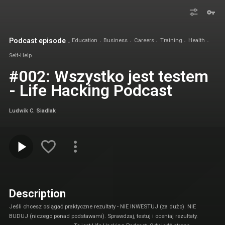
Podcast episode
Education
Business
Careers
Training
Health
Self-Help
#002: Wszystko jest testem
- Life Hacking Podcast
Ludwik C. Siadlak
Description
Jeśli chcesz osiągać praktyczne rezultaty - NIE INWESTUJ (za dużo). NIE
BUDUJ (niczego ponad podstawami). Sprawdzaj, testuj i oceniaj rezultaty.