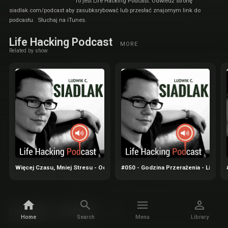
To jest Life Hacking Podcast. Odwiedź stronę
siadlak.com/podcast aby zasubksrybować lub przesłać znajomym link do
podcastu. Słuchaj na iTunes.
Life Hacking Podcast
MORE
Related by show
Więcej Czasu, Mniej Stresu - Odblokuj Swoją Produktywność (23.10 o 18:
#050 - Godzina Przerażenia - Life Ha
Ludwik C. Siadlak
MORE
Home
Search
Menu
Library
Related by podcaster