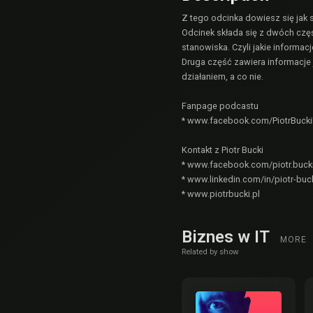
Z tego odcinka dowiesz się jak s
Odcinek składa się z dwóch częś
stanowiska. Czyli jakie informa
Druga część zawiera informacje
działaniem, a co nie.
Fanpage podcastu
*
www.facebook.com/PiotrBucki
Kontakt z Piotr Bucki
*
www.facebook.com/piotr.bucki
*
www.linkedin.com/in/piotr-buc
*
www.piotrbucki.pl
Biznes w IT
MORE
Related by show