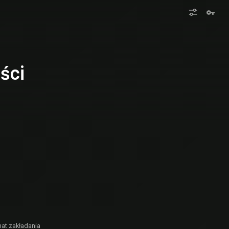
ści
mat zakładania