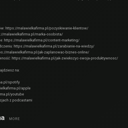
tów:
https://malawielkafirma.pl/pozyskiwanie-klientow/
://malawielkafirma.pl/marka-osobista/
ie:
https://malawielkafirma.pl/content-marketing/
dczeniu:
https://malawielkafirma.pl/zarabianie-na-wiedzy/
ps://malawielkafirma.pl/jak-zaplanowac-biznes-online/
ywność:
https://malawielkafirma.pl/jak-zwiekszyc-swoja-produktywnosc/
ajdziesz na:
ma.pl/spotify
ielkafirma.pl/apple
irma.pl/youtube
acjach z podcastami
ma
MORE