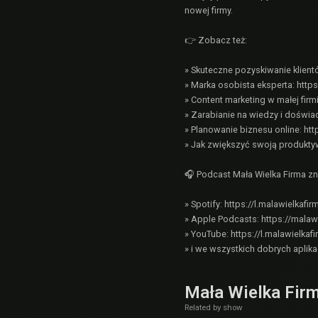
nowej firmy.
👉 Zobacz też:
» Skuteczne pozyskiwanie klien
» Marka osobista eksperta:
https
» Content marketing w małej firm
» Zarabianie na wiedzy i doświa
» Planowanie biznesu online:
htt
» Jak zwiększyć swoją produkt
🎧 Podcast Mała Wielka Firma zn
» Spotify: https://l.malawielkafir
» Apple Podcasts: https://malaw
» YouTube: https://l.malawielkaf
» i we wszystkich dobrych aplik
Mała Wielka Fir
Related by show