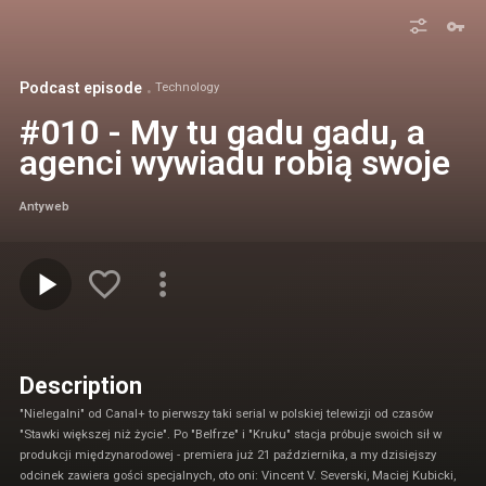
Podcast episode
Technology
#010 - My tu gadu gadu, a
agenci wywiadu robią swoje
Antyweb
Description
"Nielegalni" od Canal+ to pierwszy taki serial w polskiej telewizji od czasów
"Stawki większej niż życie". Po "Belfrze" i "Kruku" stacja próbuje swoich sił w
produkcji międzynarodowej - premiera już 21 października, a my dzisiejszy
odcinek zawiera gości specjalnych, oto oni: Vincent V. Severski, Maciej Kubicki,