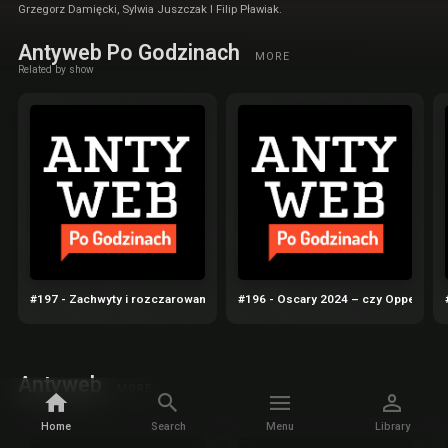
Grzegorz Damięcki, Sylwia Juszczak I Filip Pławiak.
Antyweb Po Godzinach
MORE
Related by show
#197 - Zachwyty i rozczarowania iPhone 16 Pro
#196 - Oscary 2024 – czy Oppenheime
Antyweb
MORE
Related by podcaster
Home
Search
Menu
Library