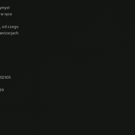
wymysł
 w ręce
e, od czego
anizacjach.
102505
39