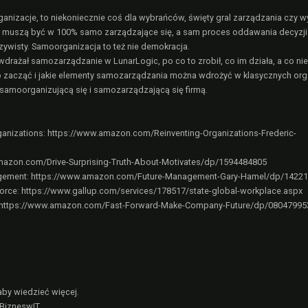
nizacje, to niekoniecznie coś dla wybrańców, święty gral zarządzania czy 
 muszą być w 100% samo zarządzające się, a sam proces oddawania decyzji
zywisty. Samoorganizacja to też nie demokracja.
wdrażał samozarządzanie w LunarLogic, po co to zrobił, co im działa, a co ni
zacząć i jakie elementy samozarządzania można wdrożyć w klasycznych org
 samoorganizującą się i samozarządzającą się firmą.
ganizations:
https://www.amazon.com/Reinventing-Organizations-Frederic-
mazon.com/Drive-Surprising-Truth-About-Motivates/dp/1594484805
agement:
https://www.amazon.com/Future-Management-Gary-Hamel/dp/1422
force:
https://www.gallup.com/services/178517/state-global-workplace.aspx
https://www.amazon.com/Fast-Forward-Make-Company-Future/dp/08047995
aby wiedzieć więcej.
BizneswIT