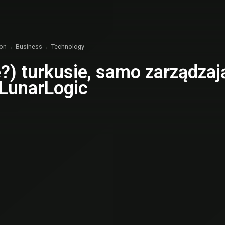
ion
Business
Technology
e?) turkusie, samo zarządzają
 LunarLogic