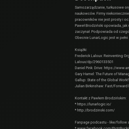
Samozarządzanie, turkusowe orga
naukowców. Firmy niekoniecznie
pracowników nie jest prosty i oc
Paweł Brodziński opowiada, jak 
zaczynał. Podpowiada od czego 
Obecnie LunarLogic jest w pełni
Książki:
Frederick Laloux: Reinventing Or
Laloux/dp/2960133501
Daniel Pink: Drive:
https://www.a
Gary Hamel: The Future of Man
Gallup: State of the Global Work
Julian Birkinshaw: Fast/Forward
Kontakt z Pawłem Brodzińskim:
*
https://lunarlogic.io/
*
http://brodzinski.com/
Fanpage podcastu - like/follow 
*
www.facebook.com/PiotrBucki