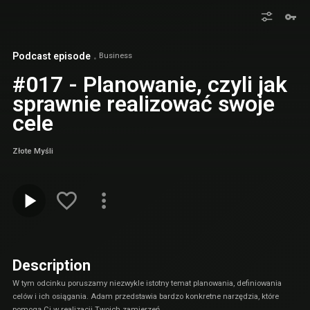
Podcast episode
Business
#017 - Planowanie, czyli jak
sprawnie realizować swoje
cele
Złote Myśli
Description
W tym odcinku poruszamy niezwykle istotny temat planowania, definiowania
celów i ich osiągania. Adam przedstawia bardzo konkretne narzędzia, które
pomogą Ci w realizacji Twoich zamierzeń.