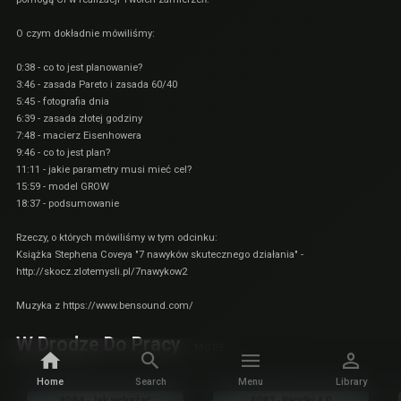
O czym dokładnie mówiliśmy:
0:38 - co to jest planowanie?
3:46 - zasada Pareto i zasada 60/40
5:45 - fotografia dnia
6:39 - zasada złotej godziny
7:48 - macierz Eisenhowera
9:46 - co to jest plan?
11:11 - jakie parametry musi mieć cel?
15:59 - model GROW
18:37 - podsumowanie
Rzeczy, o których mówiliśmy w tym odcinku:
Książka Stephena Coveya "7 nawyków skutecznego działania" -
http://skocz.zlotemysli.pl/7nawykow2
Muzyka z
https://www.bensound.com/
W Drodze Do Pracy
MORE
Related by show
Home
Search
Menu
Library