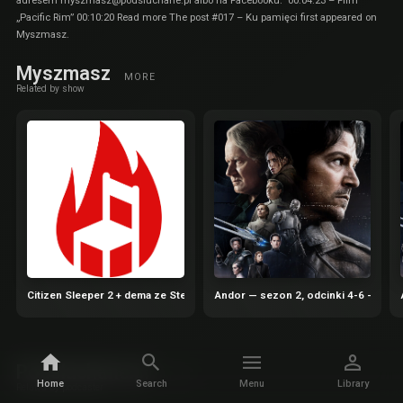
adresem myszmasz@podsluchane.pl albo na Facebooku. 00:04:23 – Film
„Pacific Rim” 00:10:20 Read more The post #017 – Ku pamięci first appeared on
Myszmasz.
Myszmasz
MORE
Related by show
Citizen Sleeper 2 + dema ze Steam Next Fest | Gorące Krzesła 65
Andor — sezon 2, odcinki 4-6 — Gho
Podsluchane.pl
MORE
Home
Search
Menu
Library
Related by podcaster