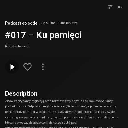
Podcast episode
TV & Film
Film Reviews
#017 – Ku pamięci
Podsluchane.pl
Description
Znów zaczynamy dygresją oraz rozmawiamy o tym co skonsumowaliśmy
popkulturalnie. Odpowiadamy na maila o „Grze Endera”, a potem omawiamy
temat utraty pamięci w popkulturze. Życzymy miłego słuchania i jak zwykle
czekamy na wasze komentarze, uwagi i przemyślenia (a także nieustająco na
historie o waszych geekowskich korzeniach) pod