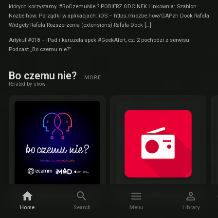
których korzystamy. #BoCzemuNie ? POBIERZ ODCINEK Linkownia: Szablon
Nozbe.how: Porządki w aplikacjach: iOS – https://nozbe.how/GAPzh Dock Rafała
Widgety Rafała Rozszerzenia (extensions) Rafała Dock […]
Artykuł
#018 – iPad i karuzela apek #GeekAlert, cz. 2
pochodzi z serwisu
Podcast „Bo czemu nie?”
.
Bo czemu nie?
MORE
Related by show
#318 – Aplikacje, dla których istnieje macOS
#317 – Daniel Olszewski, obniżki cen
Home
Search
Menu
Library