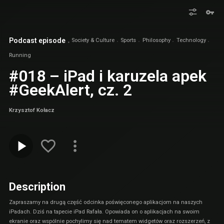
Podcast episode
Society & Culture
Sports
Philosophy
Technology
Running
#018 – iPad i karuzela apek
#GeekAlert, cz. 2
Krzysztof Kołacz
Description
Zapraszamy na drugą część odcinka poświęconego aplikacjom na naszych
iPadach. Dziś na tapecie iPad Rafała. Opowiada on o aplikacjach na swoim
ekranie oraz wspólnie pochylimy się nad tematem widgetów oraz rozszerzeń, z