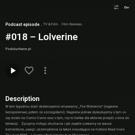
Podcast episode
TV & Film
Film Reviews
#018 – Lolverine
Podsluchane.pl
Description
W tym tygodniu dość ekstensywnie omawiamy „The Wolverine” (najpierw
bezspoilerowo, potem ze szczegółami). Najpierw jednak dyskutujemy o tym co
się działo na Comic-Conie oraz o tym, czy to hańba dla aktorów przejść z kina do
telewizji. Życzymy miłego słuchania i jak zwykle czekamy na wasze
komentarze, uwagi i przemyślenia (a także nieustająco na historie Read more