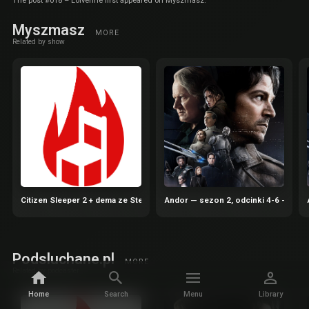
The post #018 – Lolverine first appeared on Myszmasz.
Myszmasz
MORE
Related by show
Citizen Sleeper 2 + dema ze Steam Next Fest | Gorące Krzesła 65
Andor — sezon 2, odcinki 4-6 — Gho
Podsluchane.pl
MORE
Related by podcaster
Home
Search
Menu
Library