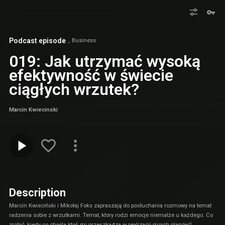
Podcast episode
Business
019: Jak utrzymać wysoką
efektywność w świecie
ciągłych wrzutek?
Marcin Kwiecinski
Description
Marcin Kwieciński i Mikołaj Foks zapraszają do posłuchania rozmowy na temat
radzenia sobie z wrzutkami. Temat, który rodzi emocje niemalże u każdego. Co
zrobić, kiedy co chwila ktoś mi przeszkadza w realizacji moich planów?