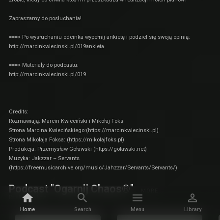
Zapraszamy do posłuchania!
===> Po wysłuchaniu odcinka wypełnij ankietę i podziel się swoją opinią:
http://marcinkwiecinski.pl/019ankieta
===> Materiały do podcastu:
http://marcinkwiecinski.pl/019
Credits:
Rozmawiają: Marcin Kwieciński i Mikołaj Foks
Strona Marcina Kwiecińskiego:(https://
marcinkwiecinski.pl)
Strona Mikołaja Foksa: (https://
mikolajfoks.pl)
Produkcja: Przemysław Goławski (
https://golawski.net
)
Muzyka: Jakzzar – Servants
(
https://freemusicarchive.org/music/Jahzzar/Servants/Servants/
)
Podcast "Ogarnij Chaos®"
MORE
Related by show
Home
Search
Menu
Library