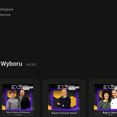
livingowe
omiczne
z Wyboru
MORE