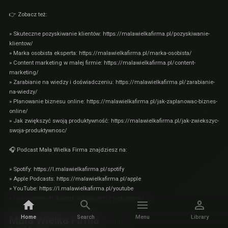
👉 Zobacz też:
» Skuteczne pozyskiwanie klientów:
https://malawielkafirma.pl/pozyskiwanie-
klientow/
» Marka osobista eksperta:
https://malawielkafirma.pl/marka-osobista/
» Content marketing w małej firmie:
https://malawielkafirma.pl/content-
marketing/
» Zarabianie na wiedzy i doświadczeniu:
https://malawielkafirma.pl/zarabianie-
na-wiedzy/
» Planowanie biznesu online:
https://malawielkafirma.pl/jak-zaplanowac-biznes-
online/
» Jak zwiększyć swoją produktywność:
https://malawielkafirma.pl/jak-zwiekszyc-
swoja-produktywnosc/
🎧 Podcast Mała Wielka Firma znajdziesz na:
» Spotify: https://l.malawielkafirma.pl/spotify
» Apple Podcasts: https://malawielkafirma.pl/apple
» YouTube: https://l.malawielkafirma.pl/youtube
» i we wszystkich dobrych aplikacjach z podcastami
Mała Wielka Firma
Home
Search
Menu
Library
MORE