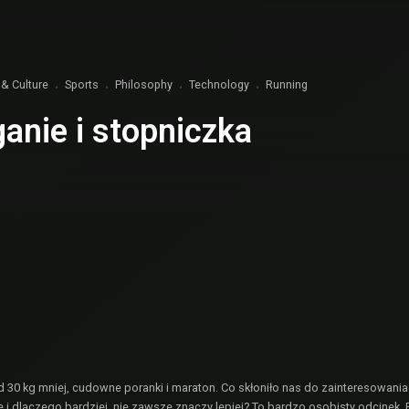
 & Culture
Sports
Philosophy
Technology
Running
anie i stopniczka
d 30 kg mniej, cudowne poranki i maraton. Co skłoniło nas do zainteresowania
 i dlaczego bardziej, nie zawsze znaczy lepiej? To bardzo osobisty odcinek