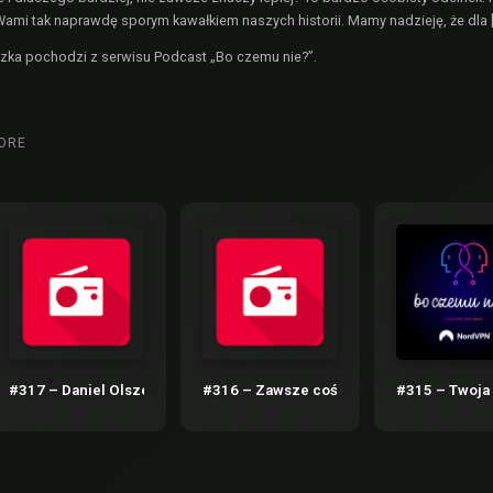
Wami tak naprawdę sporym kawałkiem naszych historii. Mamy nadzieję, że dla 
czka
pochodzi z serwisu
Podcast „Bo czemu nie?”
.
ORE
ych istnieje macOS
#317 – Daniel Olszewski, obniżki cen i moje paski do Apple Watch
#316 – Zawsze coś extra
#315 – Twoja 