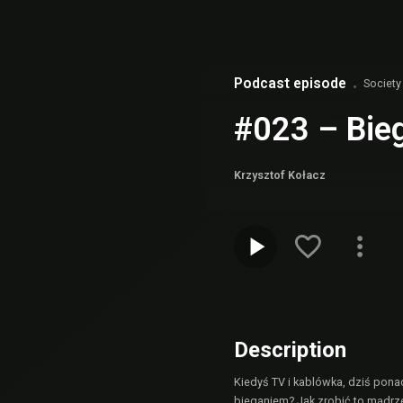
Podcast episode
Society
#023 – Bieg
Krzysztof Kołacz
Description
Kiedyś TV i kablówka, dziś pona
bieganiem? Jak zrobić to mądrze