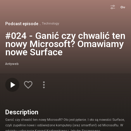
Podcast episode
Technology
#024 - Ganić czy chwalić ten
nowy Microsoft? Omawiamy
nowe Surface
Antyweb
Description
Ganić czy chwalić ten nowy Microsoft? Oto jest pytanie. I oto są nowości Surface,
czyli zupełnie nowe i odświeżone komputery (oraz smartfon!) od Microsoftu. W
odcinku usłyszycie Konrad Kozłowskiego i Jakuba Szczęsnego.