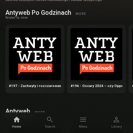
Antyweb Po Godzinach
MORE
Related by show
#197 - Zachwyty i rozczarowania iPhone 16 Pro
#196 - Oscary 2024 – czy Oppenheime
Antyweb
MORE
Related by podcaster
Home
Search
Menu
Library