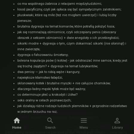
co ma wspólnego
żabnica
z relacjami międzyludzkimi;
łosoś pacyficzny
, czyli jak opłaca się być sympatycznym zalotnikiem;
pluskwiaki
, które są miłe (też nie mogłam uwierzyć) i lubią liczby
pierwsze;
brutalna dygresja na temat
komarów
, które potrafią położyć łosia;
jak się rozmnażają
ośmiornice
, czyli odczepiany penis (obiecany
obrazek z
seksem ośmiornic
) + dwie anegdoty o ich przebiegłości;
sikorki modre
+ dygresja o tym, czym dokarmiać sikorki (nie słoniną!) i
inne zwierzęta;
dygresja o fałszowaniu śmietany;
bolesna kopulacja psów (i kotów) - jak odstraszać inne samce, kiedy jest
się trochę zajętym? + dygresja na temat lubrykantów;
dwa penisy — jak to robią
węże
i
kangury
;
największe kłamstwo
łabędzi
;
sklonowany
kotek
i brutalne
myszki
+ nie całujcie chomików;
dlaczego ładny męski tyłek może być ważny;
co determinuje płeć u
krokodyli
i
żółwi
?
seks oralny w celach poznawczych;
jak działają różne rodzaje ludzkich
plemników
+ przyrodnie rodzeństwo
w jednym brzuchu na raz;
deser: "oberwać miednicą kozicy w łeb w Pirenejach".
Wszystko przy lekkim akompaniamencie okresowego diesla za oknem.
Home
Search
Menu
Library
Dziękujemy za wspieranie na
patronite.pl/kya
! Wrzuć pięć złotych — dokarmimy