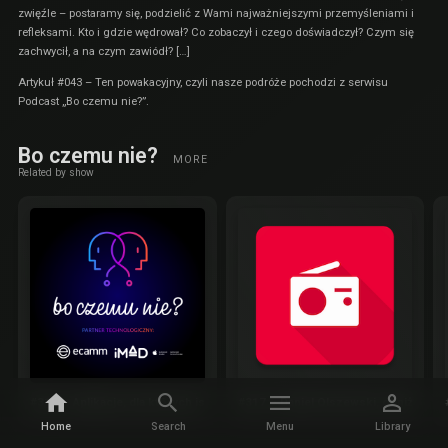
zwięźle – postaramy się, podzielić z Wami najważniejszymi przemyśleniami i
refleksami. Kto i gdzie wędrował? Co zobaczył i czego doświadczył? Czym się
zachwycił, a na czym zawiódł? […]
Artykuł
#043 – Ten powakacyjny, czyli nasze podróże
pochodzi z serwisu
Podcast „Bo czemu nie?”
.
Bo czemu nie?
MORE
Related by show
#318 – Aplikacje, dla których istnieje macOS
#317 – Daniel Olszewski, obniżki cen
Home
Search
Menu
Library