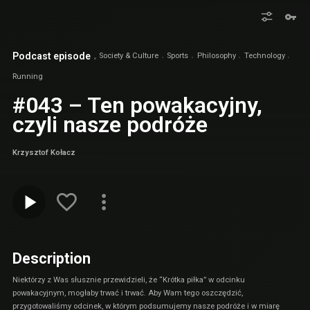
Podcast episode
Society & Culture
Sports
Philosophy
Technology
Running
#043 – Ten powakacyjny,
czyli nasze podróże
Krzysztof Kołacz
Description
Niektórzy z Was słusznie przewidzieli, że “Krótka piłka” w odcinku
powakacyjnym, mogłaby trwać i trwać. Aby Wam tego oszczędzić,
przygotowaliśmy odcinek, w którym podsumujemy nasze podróże i w miarę