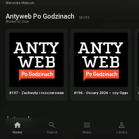
Weronika Makuch.
Antyweb Po Godzinach
MORE
Related by show
#197 - Zachwyty i rozczarowania iPhone 16 Pro
#196 - Oscary 2024 – czy Oppenheime
Antyweb
MORE
Related by podcaster
Home
Search
Menu
Library