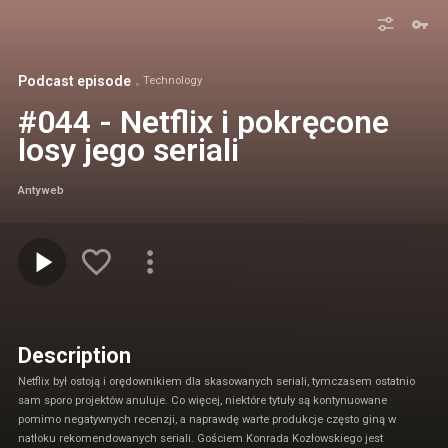
Podcast episode
Technology
#044 - Netflix i pokręcone
losy jego seriali
Antyweb
Description
Netflix był ostoją i orędownikiem dla skasowanych seriali, tymczasem ostatnio
sam sporo projektów anuluje. Co więcej, niektóre tytuły są kontynuowane
pomimo negatywnych recenzji, a naprawdę warte produkcje często giną w
natłoku rekomendowanych seriali. Gościem Konrada Kozłowskiego jest