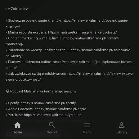
👉 Zobacz też:
» Skuteczne pozyskiwanie klientów:
https://malawielkafirma.pl/pozyskiwanie-
klientow/
» Marka osobista eksperta:
https://malawielkafirma.pl/marka-osobista/
» Content marketing w małej firmie:
https://malawielkafirma.pl/content-
marketing/
» Zarabianie na wiedzy i doświadczeniu:
https://malawielkafirma.pl/zarabianie-
na-wiedzy/
» Planowanie biznesu online:
https://malawielkafirma.pl/jak-zaplanowac-biznes-
online/
» Jak zwiększyć swoją produktywność:
https://malawielkafirma.pl/jak-zwiekszyc-
swoja-produktywnosc/
🎧 Podcast Mała Wielka Firma znajdziesz na:
» Spotify: https://l.malawielkafirma.pl/spotify
» Apple Podcasts: https://malawielkafirma.pl/apple
» YouTube: https://l.malawielkafirma.pl/youtube
» i we wszystkich dobrych aplikacjach z podcastami
Mała Wielka Firma
Home
Search
Menu
Library
MORE