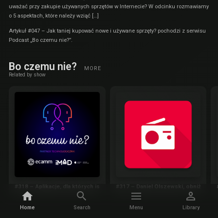
uważać przy zakupie używanych sprzętów w Internecie? W odcinku rozmawiamy
o 5 aspektach, które należy wziąć […]
Artykuł
#047 – Jak taniej kupować nowe i używane sprzęty?
pochodzi z serwisu
Podcast „Bo czemu nie?”
.
Bo czemu nie?
MORE
Related by show
#318 – Aplikacje, dla których istnieje macOS
#317 – Daniel Olszewski, obniżki cen
Home
Search
Menu
Library