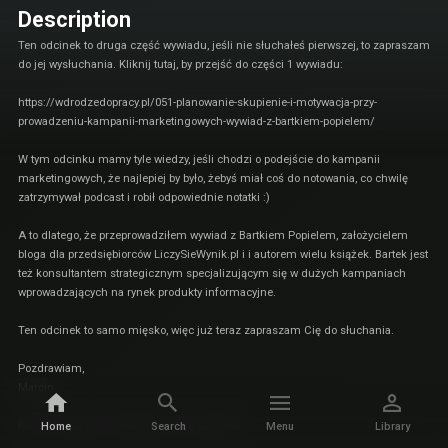
Description
Ten odcinek to druga część wywiadu, jeśli nie słuchałeś pierwszej, to zapraszam
do jej wysłuchania. Kliknij tutaj, by przejść do części 1 wywiadu:
https://wdrodzedopracy.pl/051-planowanie-skupienie-i-motywacja-przy-
prowadzeniu-kampanii-marketingowych-wywiad-z-bartkiem-popielem/
W tym odcinku mamy tyle wiedzy, jeśli chodzi o podejście do kampanii
marketingowych, że najlepiej by było, żebyś miał coś do notowania, co chwilę
zatrzymywał podcast i robił odpowiednie notatki :)
A to dlatego, że przeprowadziłem wywiad z Bartkiem Popielem, założycielem
bloga dla przedsiębiorców LiczySieWynik.pl i i autorem wielu książek. Bartek jest
też konsultantem strategicznym specjalizującym się w dużych kampaniach
wprowadzających na rynek produkty informacyjne.
Ten odcinek to samo mięsko, więc już teraz zapraszam Cię do słuchania.
Pozdrawiam,
Marcin
Rzeczy, o których mówiliśmy w tym odcinku:
Home
Search
Menu
Library