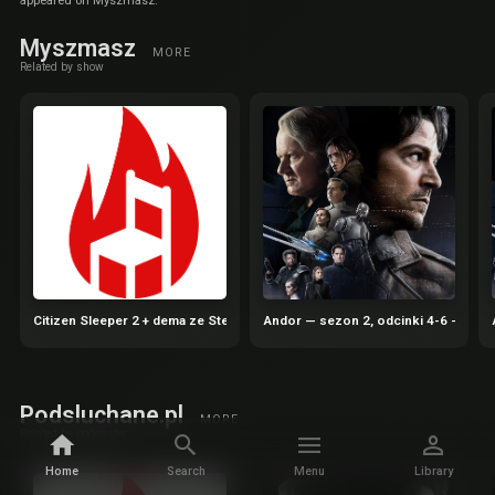
appeared on Myszmasz.
Myszmasz
MORE
Related by show
Citizen Sleeper 2 + dema ze Steam Next Fest | Gorące Krzesła 65
Andor — sezon 2, odcinki 4-6 — Gho
Podsluchane.pl
MORE
Related by podcaster
Home
Search
Menu
Library