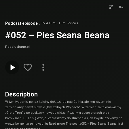
Podcast episode
TV & Film
Film Reviews
#052 – Pies Seana Beana
Podsluchane.pl
Description
W tym tygodniu po raz kolejny dołącza do nas Cathia, ale tym razem nie
zamieniamy nawet słowa o „Gwiezdnych Wojnach”. W zamian za to omawiamy
„Grę o Tron” z perspektywy nowego widza. Poza tym sporo o grach oraz
komiksach. Dużo się dzieje. Zapraszamy do słuchania i jak zwykle czekamy na
wasze komentarze i uwagi tu Read more The post #052 – Pies Seana Beana first