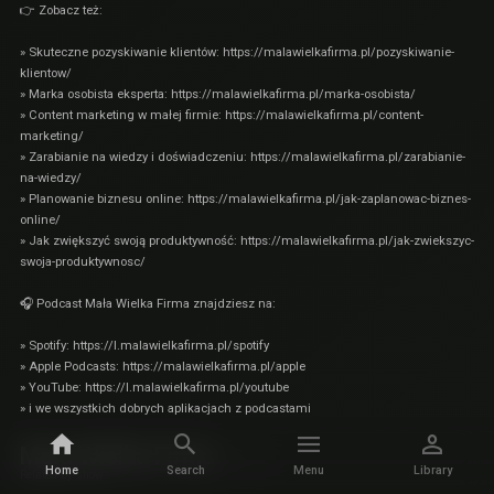
👉 Zobacz też:
» Skuteczne pozyskiwanie klientów:
https://malawielkafirma.pl/pozyskiwanie-
klientow/
» Marka osobista eksperta:
https://malawielkafirma.pl/marka-osobista/
» Content marketing w małej firmie:
https://malawielkafirma.pl/content-
marketing/
» Zarabianie na wiedzy i doświadczeniu:
https://malawielkafirma.pl/zarabianie-
na-wiedzy/
» Planowanie biznesu online:
https://malawielkafirma.pl/jak-zaplanowac-biznes-
online/
» Jak zwiększyć swoją produktywność:
https://malawielkafirma.pl/jak-zwiekszyc-
swoja-produktywnosc/
🎧 Podcast Mała Wielka Firma znajdziesz na:
» Spotify: https://l.malawielkafirma.pl/spotify
» Apple Podcasts: https://malawielkafirma.pl/apple
» YouTube: https://l.malawielkafirma.pl/youtube
» i we wszystkich dobrych aplikacjach z podcastami
Mała Wielka Firma
MORE
Home
Search
Menu
Library
Related by show