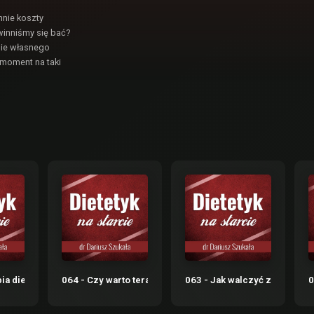
nnie koszty
winniśmy się bać?
nie własnego
 moment na taki
dietetycy?
bia dietetyk w 2022 roku?
064 - Czy warto teraz podnosić ceny?
063 - Jak walczyć z negatyw
0