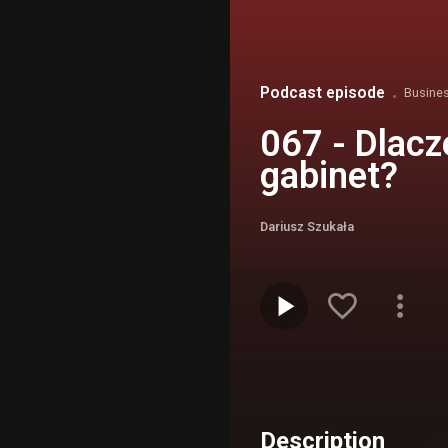
Podcast episode
Busine
067 - Dlac
gabinet?
Dariusz Szukała
Description