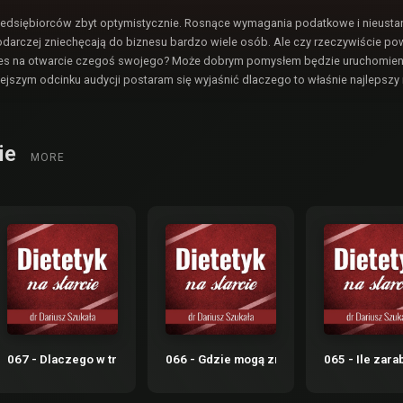
przedsiębiorców zbyt optymistycznie. Rosnące wymagania podatkowe i nieusta
darczej zniechęcają do biznesu bardzo wiele osób. Ale czy rzeczywiście po
kres na otwarcie czegoś swojego? Może dobrym pomysłem będzie uruchomie
ejszym odcinku audycji postaram się wyjaśnić dlaczego to właśnie najlepszy
cie
MORE
ję a mało zarabiam?
067 - Dlaczego w trudnych czasach warto otworzyć własny gabinet?
066 - Gdzie mogą znaleźć pracę przyszli 
065 - Ile zara