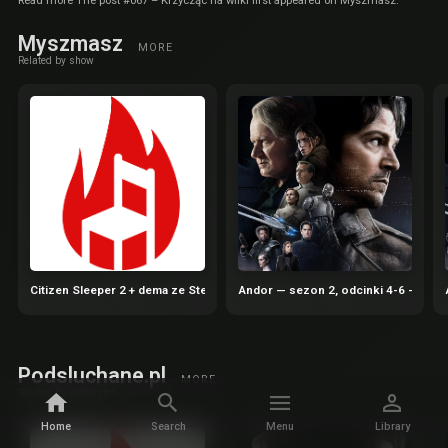
Read more The post #067 – Krzycząc na wilki first appeared on Myszmasz.
Myszmasz
MORE
Related by show
Citizen Sleeper 2 + dema ze Steam Next Fest | Gorące Krzesła 65
Andor — sezon 2, odcinki 4-6 — Gho
Podsluchane.pl
MORE
Related by podcaster
Home
Search
Menu
Library