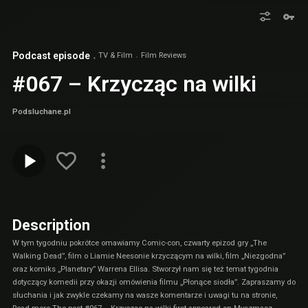
Podcast episode
TV & Film
Film Reviews
#067 – Krzycząc na wilki
Podsluchane.pl
Description
W tym tygodniu pokrótce omawiamy Comic-con, czwarty epizod gry „The
Walking Dead”, film o Liamie Neesonie krzyczącym na wilki, film „Niezgodna”
oraz komiks „Planetary” Warrena Ellisa. Stworzył nam się też temat tygodnia
dotyczący komedii przy okazji omówienia filmu „Płonące siodła”. Zapraszamy do
słuchania i jak zwykle czekamy na wasze komentarze i uwagi tu na stronie,